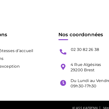
ons
Nos coordonnées
02 30 82 26 38
ôtesses d’accueil
ns
4 Rue Algésiras
’exception
29200 Brest
Du Lundi au Vendre
09h30-17h30
KLASS KAERENN
|
Me