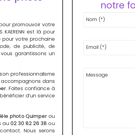
notre f
Nom (*)
pour promouvoir votre
SS KAERENN est là pour
 pour votre prochaine
ode, de publicité, de
Email (*)
 vous garantissons un
 son professionnalisme
Message
ous accompagnons dans
er
. Faites confiance à
bénéficier d’un service
èle photo Quimper
ou
us au
02 30 82 26 38
ou
 contact. Nous serons