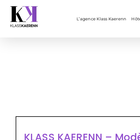
Passer
au
contenu
L’agence Klass Kaerenn
Hôte
KLASS KAERENN – Modè