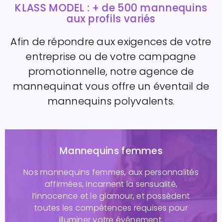
KLASS MODEL : + de 500 mannequins
aux profils variés
Afin de répondre aux exigences de votre
entreprise ou de votre campagne
promotionnelle, notre agence de
mannequinat vous offre un éventail de
mannequins polyvalents.
Mannequins femmes
Nos mannequins femmes, aux personnalités
affirmées, incarnent la sensualité,
l’innocence et le glamour, et possèdent
toutes les compétences requises pour
illuminer votre événement.