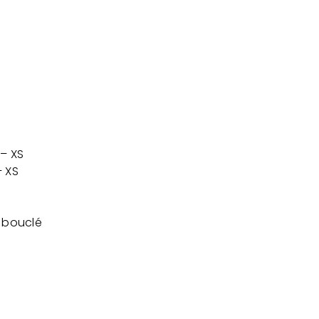
 – XS
– XS
t bouclé