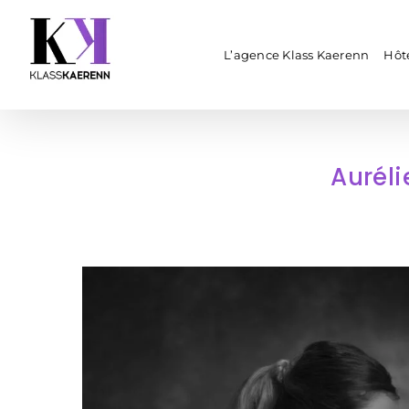
Passer
au
contenu
L’agence Klass Kaerenn
Hôte
Aurél