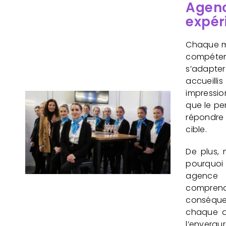
Agenc
expér
Chaque m
compéten
s’adapter
accueilli
impressio
que le pe
répondre 
cible.
De plus,
pourquoi 
agence 
comprendr
conséquen
chaque a
l’envergu